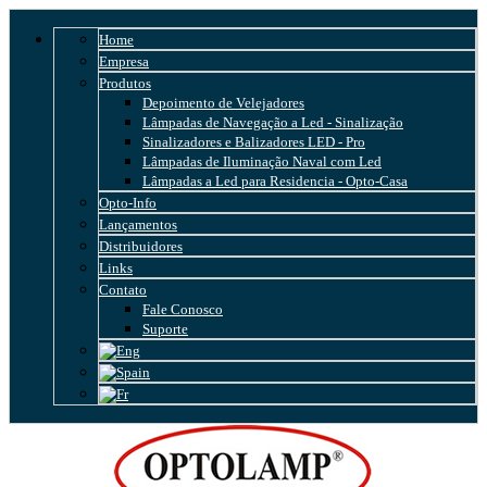
Home
Empresa
Produtos
Depoimento de Velejadores
Lâmpadas de Navegação a Led - Sinalização
Sinalizadores e Balizadores LED - Pro
Lâmpadas de Iluminação Naval com Led
Lâmpadas a Led para Residencia - Opto-Casa
Opto-Info
Lançamentos
Distribuidores
Links
Contato
Fale Conosco
Suporte