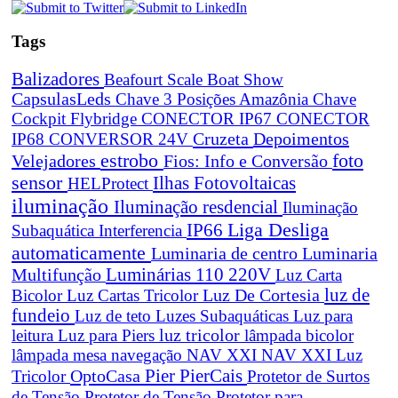
Tags
Balizadores
Beafourt Scale
Boat Show
CapsulasLeds
Chave 3 Posições Amazônia
Chave
Cockpit Flybridge
CONECTOR IP67
CONECTOR
Cruzeta
Depoimentos
IP68
CONVERSOR 24V
estrobo
foto
Velejadores
Fios: Info e Conversão
sensor
Ilhas Fotovoltaicas
HELProtect
iluminação
Iluminação resdencial
Iluminação
Liga Desliga
IP66
Subaquática
Interferencia
automaticamente
Luminaria de centro
Luminaria
Luminárias 110 220V
Multifunção
Luz Carta
Luz De Cortesia
luz de
Bicolor
Luz Cartas Tricolor
fundeio
Luz de teto
Luzes Subaquáticas
Luz para
leitura
Luz para Piers
luz tricolor
lâmpada bicolor
lâmpada mesa navegação
NAV XXI
NAV XXI Luz
Pier
PierCais
OptoCasa
Tricolor
Protetor de Surtos
de Tensão
Protetor de Tensão
Protetor para