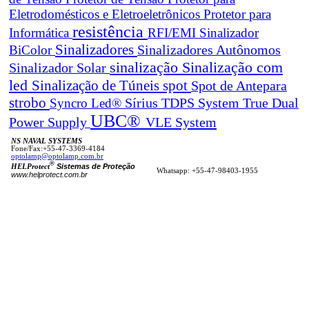
Eletrodomésticos e Eletroeletrônicos
Protetor para
resistência
Informática
RFI/EMI
Sinalizador
Sinalizadores
BiColor
Sinalizadores Autônomos
sinalização
Sinalização com
Sinalizador Solar
led
spot
Sinalização de Túneis
Spot de Antepara
strobo
True Dual
Syncro Led®
Sírius
TDPS System
UBC®
Power Supply
VLE System
NS NAVAL SYSTEMS
Fone/Fax:+55-47-3369-4184
optolamp@optolamp.com.br
®
Sistemas de Proteção
HELProtect
Whatsapp: +55-47-98403-1955
www.helprotect.com.br