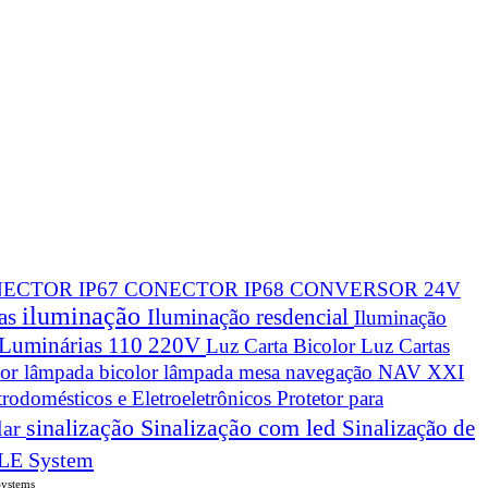
ECTOR IP67
CONECTOR IP68
CONVERSOR 24V
iluminação
cas
Iluminação resdencial
Iluminação
Luminárias 110 220V
Luz Carta Bicolor
Luz Cartas
lor
lâmpada bicolor
lâmpada mesa navegação
NAV XXI
trodomésticos e Eletroeletrônicos
Protetor para
sinalização
Sinalização com led
Sinalização de
lar
LE System
Systems