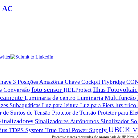
a AC
have 3 Posições Amazônia
Chave Cockpit Flybridge
CON
foto sensor
Ilhas Fotovoltai
 e Conversão
HELProtect
ticamente
Luminaria de centro
Luminaria Multifunção
zes Subaquáticas
Luz para leitura
Luz para Piers
luz trico
or de Surtos de Tensão
Protetor de Tensão
Protetor para Ele
Sinalizadores
Sinalizadores Autônomos
Sinalizador So
UBC®
True Dual Power Supply
V
rius
TDPS System
Patentes e marcas registradas são propriedade de HE Naval 