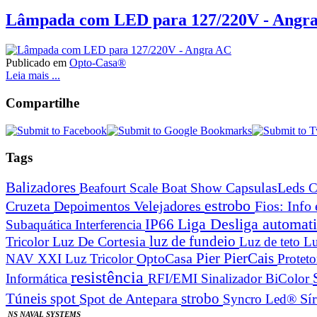
Lâmpada com LED para 127/220V - Angr
Publicado em
Opto-Casa®
Leia mais ...
Compartilhe
Tags
Balizadores
Beafourt Scale
Boat Show
CapsulasLeds
C
estrobo
Cruzeta
Depoimentos Velejadores
Fios: Info
Liga Desliga automa
IP66
Subaquática
Interferencia
Luz De Cortesia
luz de fundeio
Tricolor
Luz de teto
Lu
Pier
PierCais
OptoCasa
NAV XXI Luz Tricolor
Protet
resistência
Informática
RFI/EMI
Sinalizador BiColor
spot
strobo
Túneis
Spot de Antepara
Syncro Led®
Sí
NS NAVAL SYSTEMS