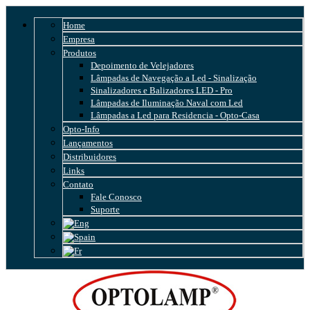
Home
Empresa
Produtos
Depoimento de Velejadores
Lâmpadas de Navegação a Led - Sinalização
Sinalizadores e Balizadores LED - Pro
Lâmpadas de Iluminação Naval com Led
Lâmpadas a Led para Residencia - Opto-Casa
Opto-Info
Lançamentos
Distribuidores
Links
Contato
Fale Conosco
Suporte