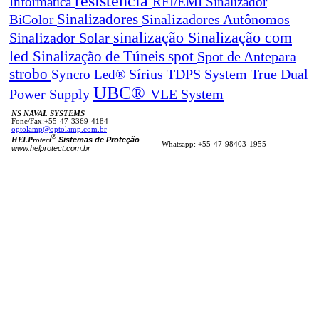
resistência
Informática
RFI/EMI
Sinalizador
Sinalizadores
BiColor
Sinalizadores Autônomos
sinalização
Sinalização com
Sinalizador Solar
led
spot
Sinalização de Túneis
Spot de Antepara
strobo
True Dual
Syncro Led®
Sírius
TDPS System
UBC®
Power Supply
VLE System
NS NAVAL SYSTEMS
Fone/Fax:+55-47-3369-4184
optolamp@optolamp.com.br
®
Sistemas de Proteção
HELProtect
Whatsapp: +55-47-98403-1955
www.helprotect.com.br