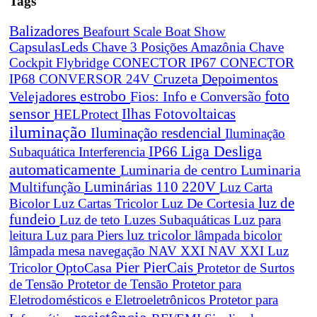
Tags
Balizadores
Beafourt Scale
Boat Show
CapsulasLeds
Chave 3 Posições Amazônia
Chave
Cockpit Flybridge
CONECTOR IP67
CONECTOR
Cruzeta
Depoimentos
IP68
CONVERSOR 24V
estrobo
foto
Velejadores
Fios: Info e Conversão
sensor
Ilhas Fotovoltaicas
HELProtect
iluminação
Iluminação resdencial
Iluminação
Liga Desliga
IP66
Subaquática
Interferencia
automaticamente
Luminaria de centro
Luminaria
Luminárias 110 220V
Multifunção
Luz Carta
Luz De Cortesia
luz de
Bicolor
Luz Cartas Tricolor
fundeio
Luz de teto
Luzes Subaquáticas
Luz para
leitura
Luz para Piers
luz tricolor
lâmpada bicolor
lâmpada mesa navegação
NAV XXI
NAV XXI Luz
Pier
PierCais
OptoCasa
Tricolor
Protetor de Surtos
de Tensão
Protetor de Tensão
Protetor para
Eletrodomésticos e Eletroeletrônicos
Protetor para