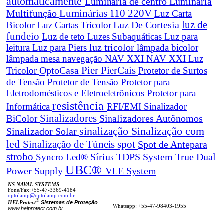
automaticamente
Luminaria de centro
Luminaria
Luminárias 110 220V
Multifunção
Luz Carta
Luz De Cortesia
luz de
Bicolor
Luz Cartas Tricolor
fundeio
Luz de teto
Luzes Subaquáticas
Luz para
leitura
Luz para Piers
luz tricolor
lâmpada bicolor
lâmpada mesa navegação
NAV XXI
NAV XXI Luz
Pier
PierCais
OptoCasa
Tricolor
Protetor de Surtos
de Tensão
Protetor de Tensão
Protetor para
Eletrodomésticos e Eletroeletrônicos
Protetor para
resistência
Informática
RFI/EMI
Sinalizador
Sinalizadores
BiColor
Sinalizadores Autônomos
sinalização
Sinalização com
Sinalizador Solar
led
spot
Sinalização de Túneis
Spot de Antepara
strobo
True Dual
Syncro Led®
Sírius
TDPS System
UBC®
Power Supply
VLE System
NS NAVAL SYSTEMS
Fone/Fax:+55-47-3369-4184
optolamp@optolamp.com.br
®
Sistemas de Proteção
HELProtect
Whatsapp: +55-47-98403-1955
www.helprotect.com.br