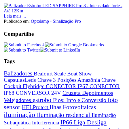
Leia mais ...
Publicado em:
Optolamp - Sinalização Pro
Compartilhe
Tags
Balizadores
Beafourt Scale
Boat Show
CapsulasLeds
Chave 3 Posições Amazônia
Chave
Cockpit Flybridge
CONECTOR IP67
CONECTOR
Cruzeta
Depoimentos
IP68
CONVERSOR 24V
estrobo
foto
Velejadores
Fios: Info e Conversão
sensor
Ilhas Fotovoltaicas
HELProtect
iluminação
Iluminação resdencial
Iluminação
Liga Desliga
IP66
Subaquática
Interferencia