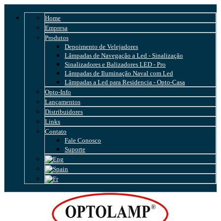
Home
Empresa
Produtos
Depoimento de Velejadores
Lâmpadas de Navegação a Led - Sinalização
Sinalizadores e Balizadores LED - Pro
Lâmpadas de Iluminação Naval com Led
Lâmpadas a Led para Residencia - Opto-Casa
Opto-Info
Lançamentos
Distribuidores
Links
Contato
Fale Conosco
Suporte