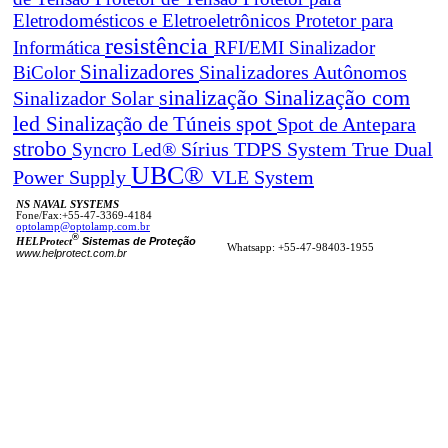
Eletrodomésticos e Eletroeletrônicos
Protetor para
resistência
Informática
RFI/EMI
Sinalizador
Sinalizadores
BiColor
Sinalizadores Autônomos
sinalização
Sinalização com
Sinalizador Solar
led
spot
Sinalização de Túneis
Spot de Antepara
strobo
True Dual
Syncro Led®
Sírius
TDPS System
UBC®
Power Supply
VLE System
NS NAVAL SYSTEMS
Fone/Fax:+55-47-3369-4184
optolamp@optolamp.com.br
®
Sistemas de Proteção
HELProtect
Whatsapp: +55-47-98403-1955
www.helprotect.com.br