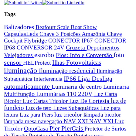
Tags
Balizadores
Beafourt Scale
Boat Show
CapsulasLeds
Chave 3 Posições Amazônia
Chave
Cockpit Flybridge
CONECTOR IP67
CONECTOR
Cruzeta
Depoimentos
IP68
CONVERSOR 24V
estrobo
foto
Velejadores
Fios: Info e Conversão
sensor
Ilhas Fotovoltaicas
HELProtect
iluminação
Iluminação resdencial
Iluminação
Liga Desliga
IP66
Subaquática
Interferencia
automaticamente
Luminaria de centro
Luminaria
Luminárias 110 220V
Multifunção
Luz Carta
Luz De Cortesia
luz de
Bicolor
Luz Cartas Tricolor
fundeio
Luz de teto
Luzes Subaquáticas
Luz para
leitura
Luz para Piers
luz tricolor
lâmpada bicolor
lâmpada mesa navegação
NAV XXI
NAV XXI Luz
Pier
PierCais
OptoCasa
Tricolor
Protetor de Surtos
de Tensão
Protetor de Tensão
Protetor para