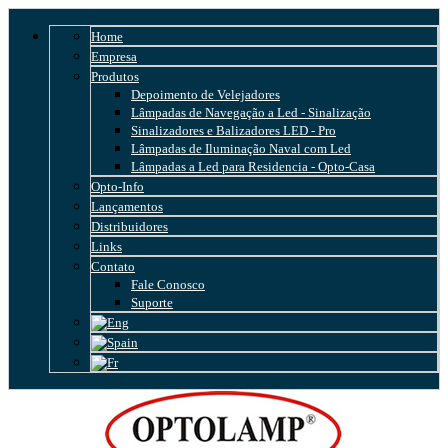
Home
Empresa
Produtos
Depoimento de Velejadores
Lâmpadas de Navegação a Led - Sinalização
Sinalizadores e Balizadores LED - Pro
Lâmpadas de Iluminação Naval com Led
Lâmpadas a Led para Residencia - Opto-Casa
Opto-Info
Lançamentos
Distribuidores
Links
Contato
Fale Conosco
Suporte