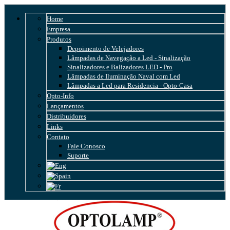
Home
Empresa
Produtos
Depoimento de Velejadores
Lâmpadas de Navegação a Led - Sinalização
Sinalizadores e Balizadores LED - Pro
Lâmpadas de Iluminação Naval com Led
Lâmpadas a Led para Residencia - Opto-Casa
Opto-Info
Lançamentos
Distribuidores
Links
Contato
Fale Conosco
Suporte