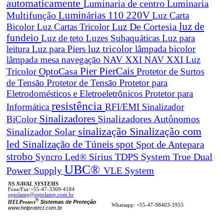
automaticamente
Luminaria de centro
Luminaria
Luminárias 110 220V
Multifunção
Luz Carta
Luz De Cortesia
luz de
Bicolor
Luz Cartas Tricolor
fundeio
Luz de teto
Luzes Subaquáticas
Luz para
leitura
Luz para Piers
luz tricolor
lâmpada bicolor
lâmpada mesa navegação
NAV XXI
NAV XXI Luz
Pier
PierCais
OptoCasa
Tricolor
Protetor de Surtos
de Tensão
Protetor de Tensão
Protetor para
Eletrodomésticos e Eletroeletrônicos
Protetor para
resistência
Informática
RFI/EMI
Sinalizador
Sinalizadores
BiColor
Sinalizadores Autônomos
sinalização
Sinalização com
Sinalizador Solar
led
spot
Sinalização de Túneis
Spot de Antepara
strobo
True Dual
Syncro Led®
Sírius
TDPS System
UBC®
Power Supply
VLE System
NS NAVAL SYSTEMS
Fone/Fax:+55-47-3369-4184
optolamp@optolamp.com.br
®
Sistemas de Proteção
HELProtect
Whatsapp: +55-47-98403-1955
www.helprotect.com.br