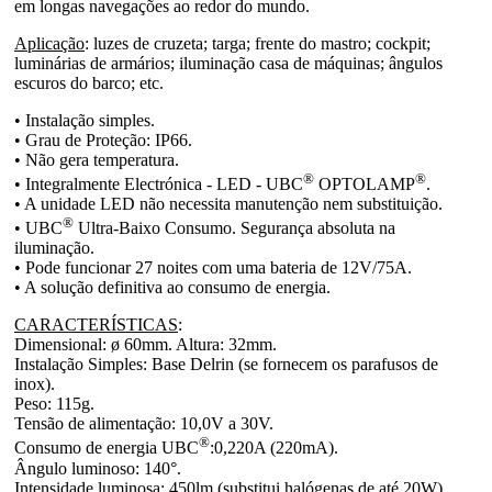
em longas navegações ao redor do mundo.
Aplicação
: luzes de cruzeta; targa; frente do mastro; cockpit;
luminárias de armários; iluminação casa de máquinas; ângulos
escuros do barco; etc.
• Instalação simples.
• Grau de Proteção: IP66.
• Não gera temperatura.
®
®
• Integralmente Electrónica - LED - UBC
OPTOLAMP
.
• A unidade LED não necessita manutenção nem substituição.
®
• UBC
Ultra-Baixo Consumo. Segurança absoluta na
iluminação.
• Pode funcionar 27 noites com uma bateria de 12V/75A.
• A solução definitiva ao consumo de energia.
CARACTERÍSTICAS
:
Dimensional: ø 60mm. Altura: 32mm.
Instalação Simples: Base Delrin (se fornecem os parafusos de
inox).
Peso: 115g.
Tensão de alimentação: 10,0V a 30V.
®
Consumo de energia UBC
:0,220A (220mA).
Ângulo luminoso: 140°.
Intensidade luminosa: 450lm (substitui halógenas de até 20W).