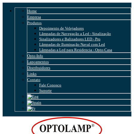
Home
Empresa
Produtos
Depoimento de Velejadores
Lâmpadas de Navegação a Led - Sinalização
Sinalizadores e Balizadores LED - Pro
Lâmpadas de Iluminação Naval com Led
Lâmpadas a Led para Residencia - Opto-Casa
Opto-Info
Lançamentos
Distribuidores
Links
Contato
Fale Conosco
Suporte