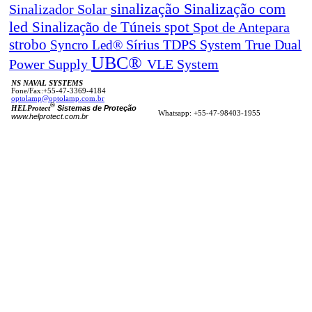
sinalização
Sinalização com
Sinalizador Solar
led
spot
Sinalização de Túneis
Spot de Antepara
strobo
True Dual
Syncro Led®
Sírius
TDPS System
UBC®
Power Supply
VLE System
NS NAVAL SYSTEMS
Fone/Fax:+55-47-3369-4184
optolamp@optolamp.com.br
®
Sistemas de Proteção
HELProtect
Whatsapp: +55-47-98403-1955
www.helprotect.com.br