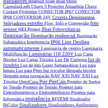
Balizadores
Beafourt Scale
Boat Show
CapsulasLeds
Chave 3 Posições Amazônia
Chave
Cockpit Flybridge
CONECTOR IP67
CONECTOR
Cruzeta
Depoimentos
IP68
CONVERSOR 24V
estrobo
foto
Velejadores
Fios: Info e Conversão
sensor
Ilhas Fotovoltaicas
HELProtect
iluminação
Iluminação resdencial
Iluminação
Liga Desliga
IP66
Subaquática
Interferencia
automaticamente
Luminaria de centro
Luminaria
Luminárias 110 220V
Multifunção
Luz Carta
Luz De Cortesia
luz de
Bicolor
Luz Cartas Tricolor
fundeio
Luz de teto
Luzes Subaquáticas
Luz para
leitura
Luz para Piers
luz tricolor
lâmpada bicolor
lâmpada mesa navegação
NAV XXI
NAV XXI Luz
Pier
PierCais
OptoCasa
Tricolor
Protetor de Surtos
de Tensão
Protetor de Tensão
Protetor para
Eletrodomésticos e Eletroeletrônicos
Protetor para
resistência
Informática
RFI/EMI
Sinalizador
Sinalizadores
BiColor
Sinalizadores Autônomos