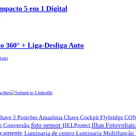
acto 5 em 1 Digital
o 360° + Liga-Desliga Auto
have 3 Posições Amazônia
Chave Cockpit Flybridge
CON
foto sensor
Ilhas Fotovoltai
 e Conversão
HELProtect
ticamente
Luminaria de centro
Luminaria Multifunção