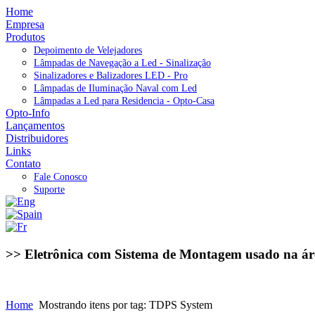
Home
Empresa
Produtos
Depoimento de Velejadores
Lâmpadas de Navegação a Led - Sinalização
Sinalizadores e Balizadores LED - Pro
Lâmpadas de Iluminação Naval com Led
Lâmpadas a Led para Residencia - Opto-Casa
Opto-Info
Lançamentos
Distribuidores
Links
Contato
Fale Conosco
Suporte
>> Eletrônica com Sistema de Montagem usado na ár
Home
Mostrando itens por tag: TDPS System