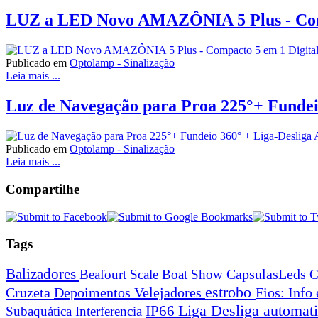
LUZ a LED Novo AMAZÔNIA 5 Plus - Comp
Publicado em
Optolamp - Sinalização
Leia mais ...
Luz de Navegação para Proa 225°+ Fundei
Publicado em
Optolamp - Sinalização
Leia mais ...
Compartilhe
Tags
Balizadores
Beafourt Scale
Boat Show
CapsulasLeds
C
estrobo
Cruzeta
Depoimentos Velejadores
Fios: Info
Liga Desliga automa
IP66
Subaquática
Interferencia